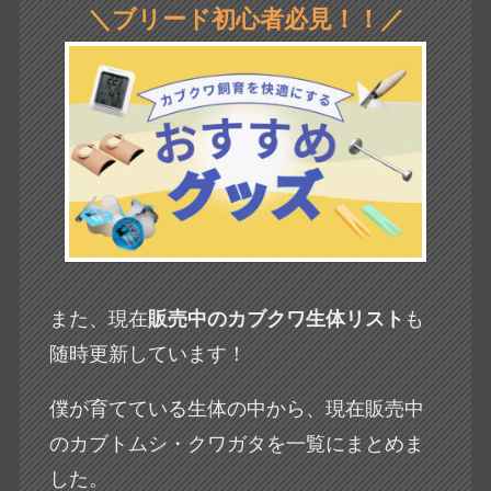
＼ブリード
初心者
必見
！！
／
また、現在
販売中のカブクワ生体リスト
も
随時更新しています！
僕が育てている生体の中から、現在販売中
のカブトムシ・クワガタを一覧にまとめま
した。