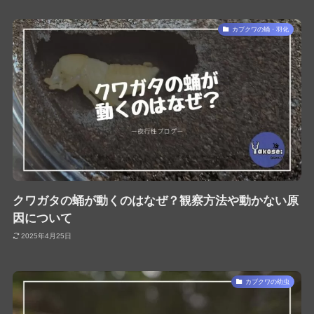
カブクワの蛹・羽化
クワガタの蛹が動くのはなぜ？観察方法や動かない原
因について
2025年4月25日
カブクワの幼虫