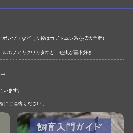
ンボンヅノなど（今後はカブトムシ系を拡大予定）
ェルホソアカクワガタなど、色虫が基本好き
育中
ています。
軽にご連絡ください 。