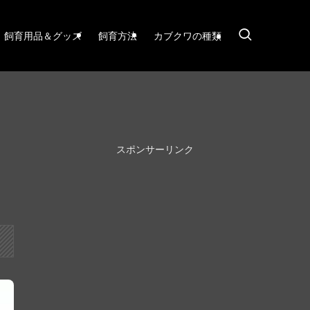
飼育用品＆グッズ
飼育方法
カブクワの種類
っ
スポンサーリンク