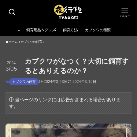
メニュー
飼育用品＆グッズ
飼育方法
カブクワの種類
ホーム
カブクワの飼育
カブクワがなつく？大切に飼育す
2024
3/05
るとありえるのか？
2024年3月3日
2024年3月5日
カブクワの飼育
当ページのリンクには広告が含まれる場合がありま
す。