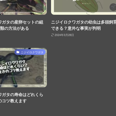
ワガタの産卵セットの組
ニジイロクワガタの幼虫は多頭飼
種類の方法がある
できる？意外な事実が判明
2024年3月28日
ニジイロクワガタ
ワガタの寿命はどれくら
のコツ教えます