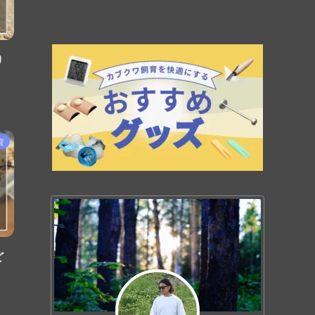
り
育
ど