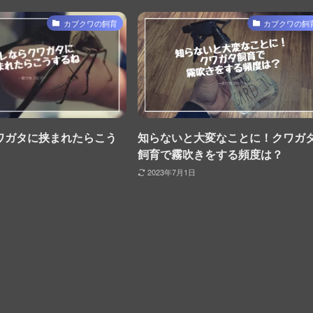
カブクワの飼育
カブクワの飼
ワガタに挟まれたらこう
知らないと大変なことに！クワガ
飼育で霧吹きをする頻度は？
2023年7月1日