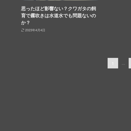
思ったほど影響ない？クワガタの飼
育で霧吹きは水道水でも問題ないの
か？
2023年4月4日
1
...