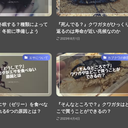
冬眠する？種類によって
『死んでる？』クワガタがひっく
！冬前に準備しよう
返るのは寿命が近い兆候なのか
2023年8月1日
エサについて
カブクワの飼
エサ（ゼリー）を食べな
『そんなところで？』クワガタは
れる6つの原因とは？
こで買うことができるの？
2023年4月4日